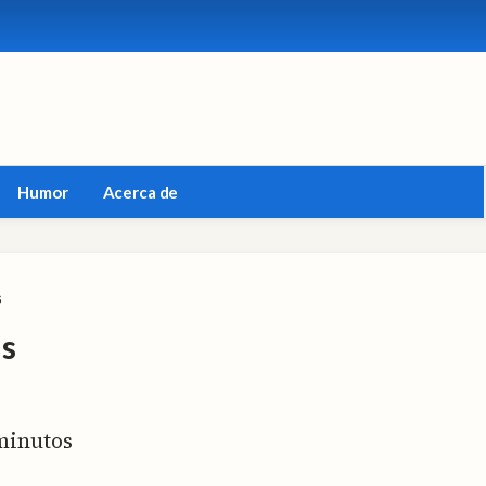
Humor
Acerca de
s
as
inutos