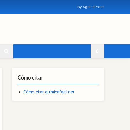
by AgathaPress
Cómo citar
Cómo citar quimicafacil.net