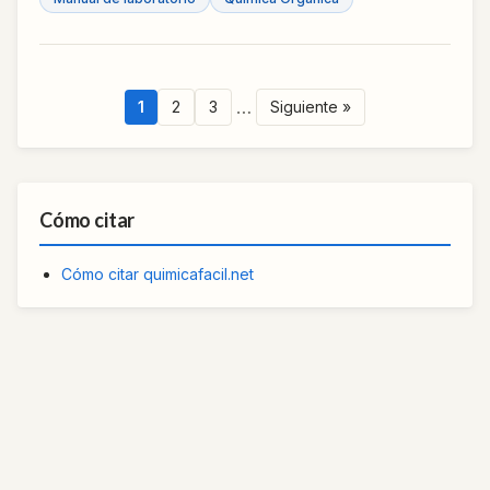
…
1
2
3
Siguiente »
Cómo citar
Cómo citar quimicafacil.net