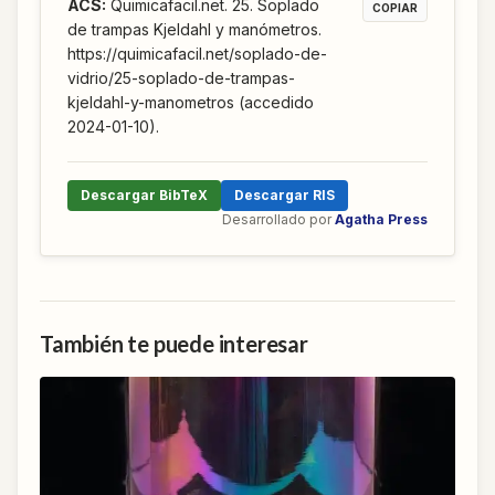
ACS
:
Quimicafacil.net. 25. Soplado
COPIAR
de trampas Kjeldahl y manómetros.
https://quimicafacil.net/soplado-de-
vidrio/25-soplado-de-trampas-
kjeldahl-y-manometros (accedido
2024-01-10).
Descargar BibTeX
Descargar RIS
Desarrollado por
Agatha Press
También te puede interesar