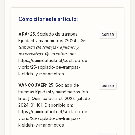
Cómo citar este artículo:
APA
:
25. Soplado de trampas
COPIAR
Kjeldahl y manómetros (2024).
25.
Soplado de trampas Kjeldahl y
manómetros
. Quimicafacil.net.
https://quimicafacil.net/soplado-de-
vidrio/25-soplado-de-trampas-
kjeldahl-y-manometros
VANCOUVER
:
25. Soplado de
COPIAR
trampas Kjeldahl y manómetros [en
línea]. Quimicafacil.net; 2024 [citado
2024-01-10]. Disponible en:
https://quimicafacil.net/soplado-de-
vidrio/25-soplado-de-trampas-
kjeldahl-y-manometros