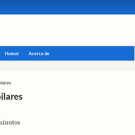
Humor
Acerca de
ilares
ilares
inutos