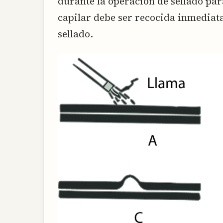
durante la operación de sellado par
capilar debe ser recocida inmediat
sellado.