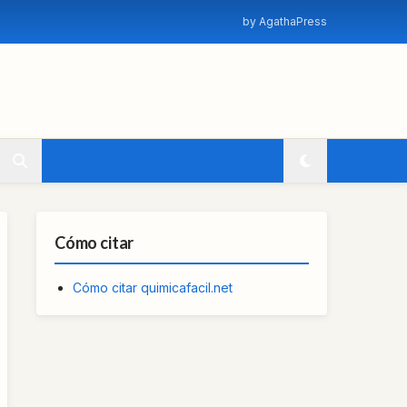
by AgathaPress
Cómo citar
Cómo citar quimicafacil.net