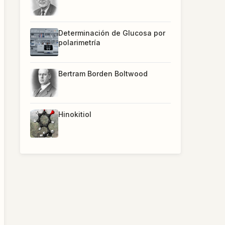
Determinación de Glucosa por
polarimetría
Bertram Borden Boltwood
Hinokitiol