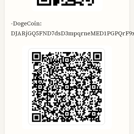
-DogeCoin:
DJARjGQ5FND7dsD3mpqrneMED1PGPQrF9