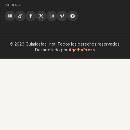
SÍGUENOS
©
2026
Quimicafacil.net
. Todos los derechos reservados.
Desarrollado por
AgathaPress