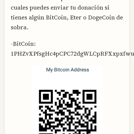
cuales puedes enviar tu donación si
tienes algún BitCoin, Eter o DogeCoin de
sobra.
-BitCoin:
1PHZvXPfsgHc4pCPC72dgWLCpRFXxpxfw