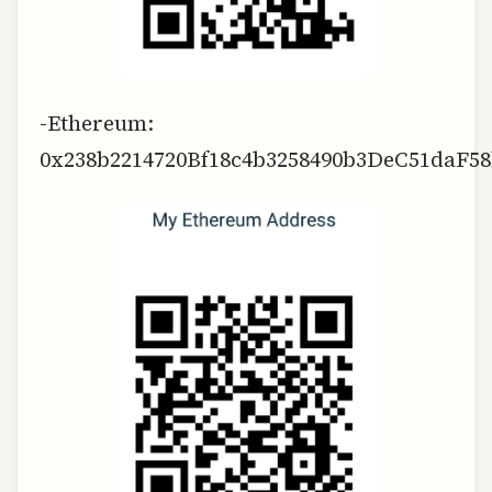
-Ethereum:
0x238b2214720Bf18c4b3258490b3DeC51daF5