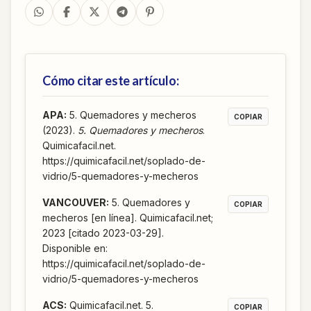
Cómo citar este artículo:
APA
:
5. Quemadores y mecheros
COPIAR
(2023).
5. Quemadores y mecheros
.
Quimicafacil.net.
https://quimicafacil.net/soplado-de-
vidrio/5-quemadores-y-mecheros
VANCOUVER
:
5. Quemadores y
COPIAR
mecheros [en línea]. Quimicafacil.net;
2023 [citado 2023-03-29].
Disponible en:
https://quimicafacil.net/soplado-de-
vidrio/5-quemadores-y-mecheros
ACS
:
Quimicafacil.net. 5.
COPIAR