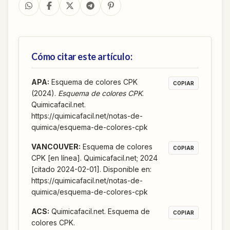
Cómo citar este artículo:
APA
:
Esquema de colores CPK
COPIAR
(2024).
Esquema de colores CPK
.
Quimicafacil.net.
https://quimicafacil.net/notas-de-
quimica/esquema-de-colores-cpk
VANCOUVER
:
Esquema de colores
COPIAR
CPK [en línea]. Quimicafacil.net; 2024
[citado 2024-02-01]. Disponible en:
https://quimicafacil.net/notas-de-
quimica/esquema-de-colores-cpk
ACS
:
Quimicafacil.net. Esquema de
COPIAR
colores CPK.