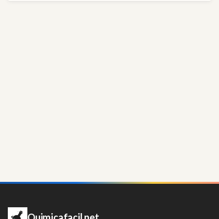
Quimicafacil.net