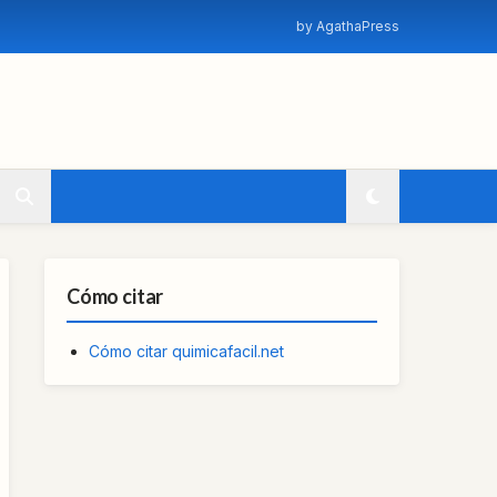
by AgathaPress
Cómo citar
Cómo citar quimicafacil.net