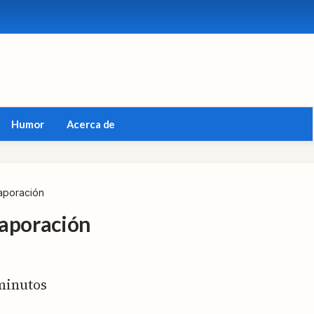
Humor
Acerca de
aporación
vaporación
inutos