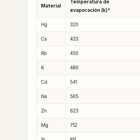
Temperatura de
Material
evaporación (k)*
Hg
320
Cs
433
Rb
450
K
480
Cd
541
Na
565
Zn
623
Mg
712
Sr
811