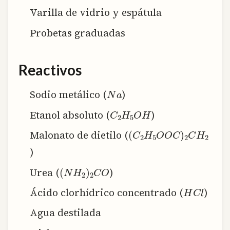
Varilla de vidrio y espátula
Probetas graduadas
Reactivos
N
a
Sodio metálico (
)
C
2
H
5
O
H
Etanol absoluto (
)
(
C
2
H
5
O
O
C
)
2
C
H
2
Malonato de dietilo (
)
(
N
H
2
)
2
C
O
Urea (
)
H
C
l
Ácido clorhídrico concentrado (
)
Agua destilada