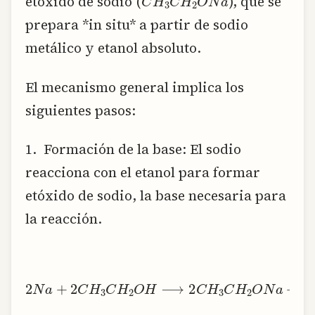
etóxido de sodio (
), que se
prepara *in situ* a partir de sodio
metálico y etanol absoluto.
El mecanismo general implica los
siguientes pasos:
1. Formación de la base: El sodio
reacciona con el etanol para formar
etóxido de sodio, la base necesaria para
la reacción.
2
N
a
+
2
C
H
3
C
H
2
O
H
⟶
2
C
H
3
C
H
2
O
N
a
+
H
2