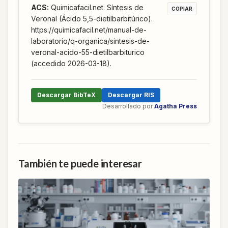
ACS
:
Quimicafacil.net. Síntesis de
COPIAR
Veronal (Ácido 5,5-dietilbarbitúrico).
https://quimicafacil.net/manual-de-
laboratorio/q-organica/sintesis-de-
veronal-acido-55-dietilbarbiturico
(accedido 2026-03-18).
Descargar BibTeX
Descargar RIS
Desarrollado por
Agatha Press
También te puede interesar