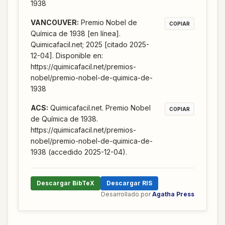
1938
VANCOUVER
:
Premio Nobel de
COPIAR
Química de 1938 [en línea].
Quimicafacil.net; 2025 [citado 2025-
12-04]. Disponible en:
https://quimicafacil.net/premios-
nobel/premio-nobel-de-quimica-de-
1938
ACS
:
Quimicafacil.net. Premio Nobel
COPIAR
de Química de 1938.
https://quimicafacil.net/premios-
nobel/premio-nobel-de-quimica-de-
1938 (accedido 2025-12-04).
Descargar BibTeX
Descargar RIS
Desarrollado por
Agatha Press