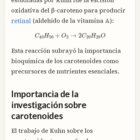
estudiadas por Kuhn fue la escisión
oxidativa del β-caroteno para producir
retinal
(aldehído de la vitamina A):
C
40
H
56
+
O
2
→
2
C
20
H
28
O
Esta reacción subrayó la importancia
bioquímica de los carotenoides como
precursores de nutrientes esenciales.
Importancia de la
investigación sobre
carotenoides
El trabajo de Kuhn sobre los