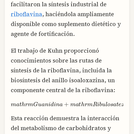
facilitaron la síntesis industrial de
riboflavina
, haciéndola ampliamente
disponible como suplemento dietético y
agente de fortificación.
El trabajo de Kuhn proporcionó
conocimientos sobre las rutas de
síntesis de la riboflavina, incluida la
biosíntesis del anillo isoaloxazina, un
componente central de la riboflavina:
m
a
t
h
r
m
G
u
a
n
i
d
i
n
a
+
m
a
t
h
r
m
R
i
b
u
l
o
s
a
t
e
Esta reacción demuestra la interacción
del metabolismo de carbohidratos y