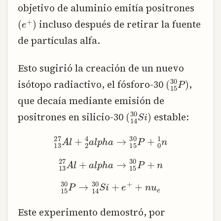
objetivo de aluminio emitía positrones
(
e
+
)
incluso después de retirar la fuente
de partículas alfa.
Esto sugirió la creación de un nuevo
(
15
30
P
)
isótopo radiactivo, el fósforo-30
,
que decaía mediante emisión de
(
14
30
S
i
)
positrones en silicio-30
estable:
13
27
A
l
+
2
4
a
l
p
h
a
→
15
30
P
+
0
1
n
13
27
A
l
+
a
l
p
h
a
→
15
30
P
+
n
15
30
P
→
14
30
S
i
+
e
+
+
n
u
e
Este experimento demostró, por