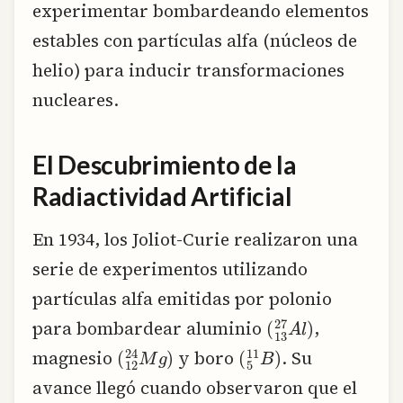
experimentar bombardeando elementos
estables con partículas alfa (núcleos de
helio) para inducir transformaciones
nucleares.
El Descubrimiento de la
Radiactividad Artificial
En 1934, los Joliot-Curie realizaron una
serie de experimentos utilizando
partículas alfa emitidas por polonio
(
13
27
A
l
)
para bombardear aluminio
,
(
5
11
B
)
(
12
24
M
g
)
magnesio
y boro
. Su
avance llegó cuando observaron que el