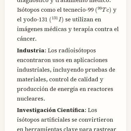
diagnóstico y tratamiento médico.
(
99
T
c
)
Isótopos como el tecnecio-99
y
(
131
I
)
el yodo-131
se utilizan en
imágenes médicas y terapia contra el
cáncer.
Industria
: Los radioisótopos
encontraron usos en aplicaciones
industriales, incluyendo pruebas de
materiales, control de calidad y
producción de energía en reactores
nucleares.
Investigación Científica
: Los
isótopos artificiales se convirtieron
en herramientas clave para rastrear