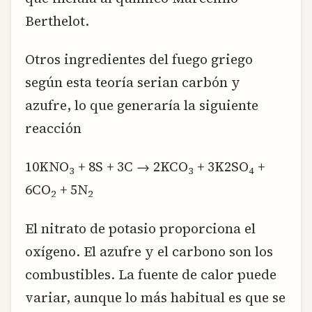
Berthelot.
Otros ingredientes del fuego griego
según esta teoría serian carbón y
azufre, lo que generaría la siguiente
reacción
10KNO
+ 8S + 3C → 2KCO
+ 3K2SO
+
3
3
4
6CO
+ 5N
2
2
El nitrato de potasio proporciona el
oxígeno. El azufre y el carbono son los
combustibles. La fuente de calor puede
variar, aunque lo más habitual es que se