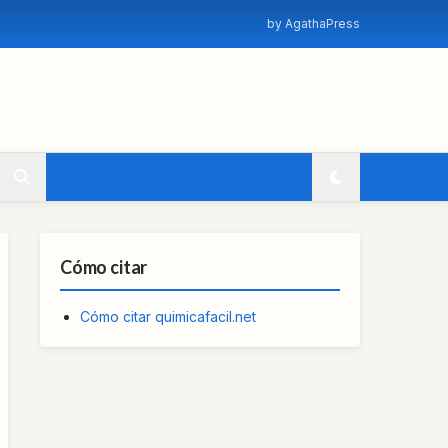
by AgathaPress
Cómo citar
Cómo citar quimicafacil.net