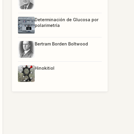
Determinación de Glucosa por
polarimetría
Bertram Borden Boltwood
Hinokitiol