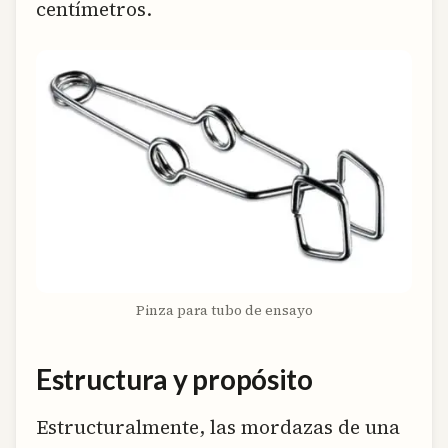
centímetros.
Pinza para tubo de ensayo
Estructura y propósito
Estructuralmente, las mordazas de una