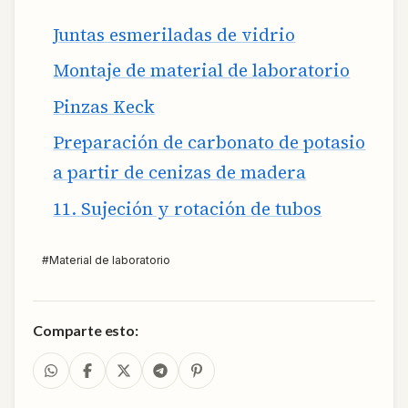
Juntas esmeriladas de vidrio
Montaje de material de laboratorio
Pinzas Keck
Preparación de carbonato de potasio
a partir de cenizas de madera
11. Sujeción y rotación de tubos
#
Material de laboratorio
Comparte esto: