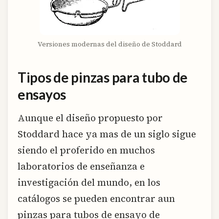
Versiones modernas del diseño de Stoddard
Tipos de pinzas para tubo de
ensayos
Aunque el diseño propuesto por
Stoddard hace ya mas de un siglo sigue
siendo el proferido en muchos
laboratorios de enseñanza e
investigación del mundo, en los
catálogos se pueden encontrar aun
pinzas para tubos de ensayo de