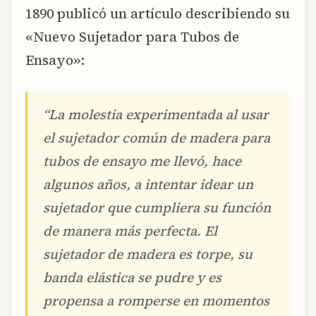
1890 publicó un artículo describiendo su
«Nuevo Sujetador para Tubos de
Ensayo»:
“La molestia experimentada al usar
el sujetador común de madera para
tubos de ensayo me llevó, hace
algunos años, a intentar idear un
sujetador que cumpliera su función
de manera más perfecta. El
sujetador de madera es torpe, su
banda elástica se pudre y es
propensa a romperse en momentos