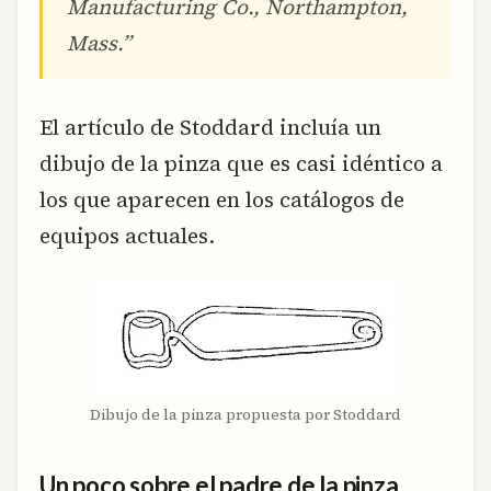
Manufacturing Co., Northampton,
Mass.”
El artículo de Stoddard incluía un
dibujo de la pinza que es casi idéntico a
los que aparecen en los catálogos de
equipos actuales.
Dibujo de la pinza propuesta por Stoddard
Un poco sobre el padre de la pinza