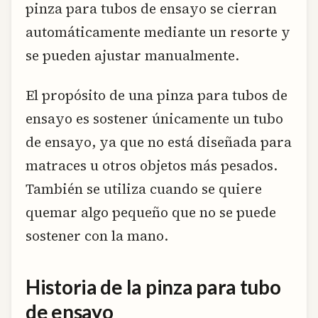
pinza para tubos de ensayo se cierran
automáticamente mediante un resorte y
se pueden ajustar manualmente.
El propósito de una pinza para tubos de
ensayo es sostener únicamente un tubo
de ensayo, ya que no está diseñada para
matraces u otros objetos más pesados.
También se utiliza cuando se quiere
quemar algo pequeño que no se puede
sostener con la mano.
Historia de la pinza para tubo
de ensayo