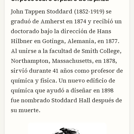
John Tappen Stoddard (1852-1919) se
graduó de Amherst en 1874 y recibió un
doctorado bajo la dirección de Hans
Hilbner en Gotinga, Alemania, en 1877.
Al unirse a la facultad de Smith College,
Northampton, Massachusetts, en 1878,
sirvió durante 41 años como profesor de
química y física. Un nuevo edificio de
química que ayudó a diseñar en 1898
fue nombrado Stoddard Hall después de
su muerte.