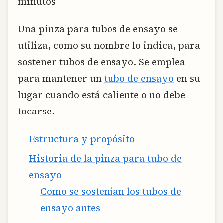
minutos
Una pinza para tubos de ensayo se
utiliza, como su nombre lo indica, para
sostener tubos de ensayo. Se emplea
para mantener un
tubo de ensayo
en su
lugar cuando está caliente o no debe
tocarse.
Estructura y propósito
Historia de la pinza para tubo de
ensayo
Como se sostenían los tubos de
ensayo antes