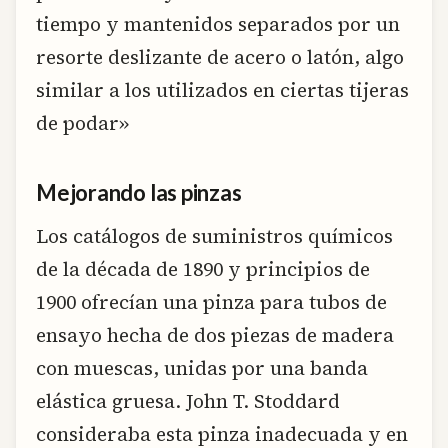
tiempo y mantenidos separados por un
resorte deslizante de acero o latón, algo
similar a los utilizados en ciertas tijeras
de podar»
Mejorando las pinzas
Los catálogos de suministros químicos
de la década de 1890 y principios de
1900 ofrecían una pinza para tubos de
ensayo hecha de dos piezas de madera
con muescas, unidas por una banda
elástica gruesa. John T. Stoddard
consideraba esta pinza inadecuada y en