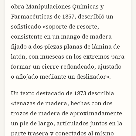
obra Manipulaciones Químicas y
Farmacéuticas de 1857, describió un
sofisticado «soporte de resorte,
consistente en un mango de madera
fijado a dos piezas planas de lámina de
latón, con muescas en los extremos para
formar un cierre redondeado, ajustado
o aflojado mediante un deslizador».
Un texto destacado de 1873 describía
«tenazas de madera, hechas con dos
trozos de madera de aproximadamente
un pie de largo, articulados juntos en la
parte trasera y conectados al mismo