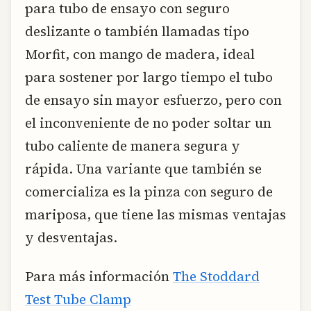
para tubo de ensayo con seguro
deslizante o también llamadas tipo
Morfit, con mango de madera, ideal
para sostener por largo tiempo el tubo
de ensayo sin mayor esfuerzo, pero con
el inconveniente de no poder soltar un
tubo caliente de manera segura y
rápida. Una variante que también se
comercializa es la pinza con seguro de
mariposa, que tiene las mismas ventajas
y desventajas.
Para más información
The Stoddard
Test Tube Clamp