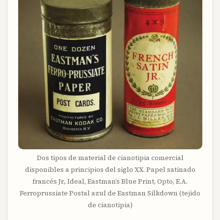
Dos tipos de material de cianotipia comercial
disponibles a principios del siglo XX. Papel satinado
francés Jr., Ideal, Eastman’s Blue Print, Opto, E.A.
Ferroprussiate Postal azul de Eastman Silkdown (tejido
de cianotipia)