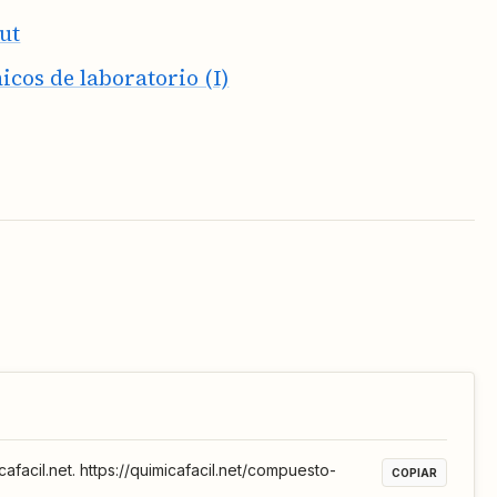
ut
cos de laboratorio (I)
cafacil.net. https://quimicafacil.net/compuesto-
COPIAR