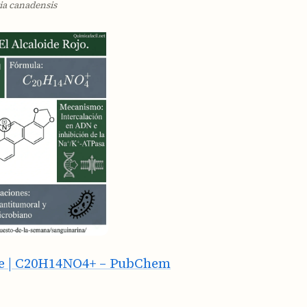
ia canadensis
e | C20H14NO4+ – PubChem