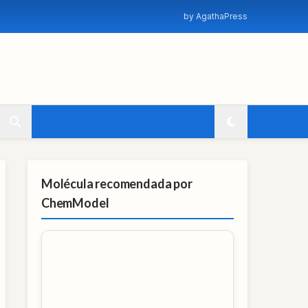
by AgathaPress
Molécula recomendada por
ChemModel