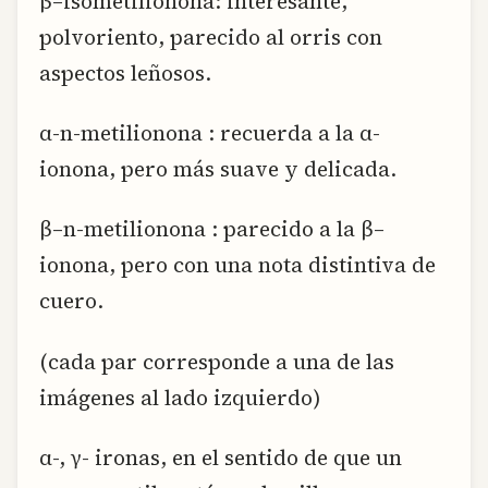
β–isometilionona: interesante,
polvoriento, parecido al orris con
aspectos leñosos.
α-n-metilionona : recuerda a la α-
ionona, pero más suave y delicada.
β–n-metilionona : parecido a la β–
ionona, pero con una nota distintiva de
cuero.
(cada par corresponde a una de las
imágenes al lado izquierdo)
α-, γ- ironas, en el sentido de que un