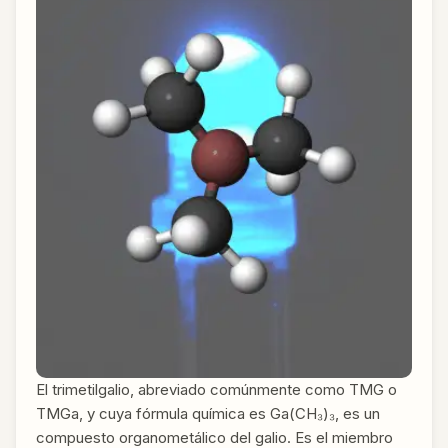
El trimetilgalio, abreviado comúnmente como TMG o
TMGa, y cuya fórmula química es Ga(CH₃)₃, es un
compuesto organometálico del galio. Es el miembro