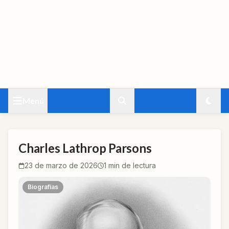
Menú
Quimicafacil.net — Entradas
Charles Lathrop Parsons
23 de marzo de 2026
1
min de lectura
Biografias