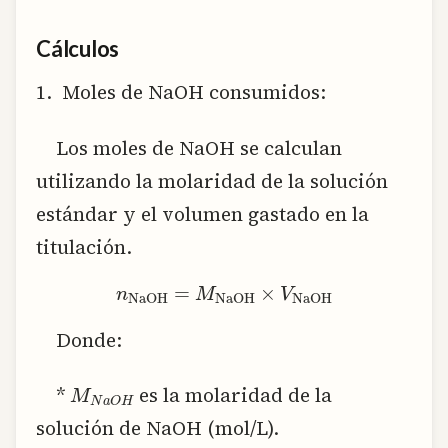
Cálculos
1. Moles de NaOH consumidos:
Los moles de NaOH se calculan
utilizando la molaridad de la solución
estándar y el volumen gastado en la
titulación.
n_{text{NaOH}} = M_{text{NaOH}} times V_{text{NaOH}}
Donde:
M
N
a
O
H
*
es la molaridad de la
solución de NaOH (mol/L).