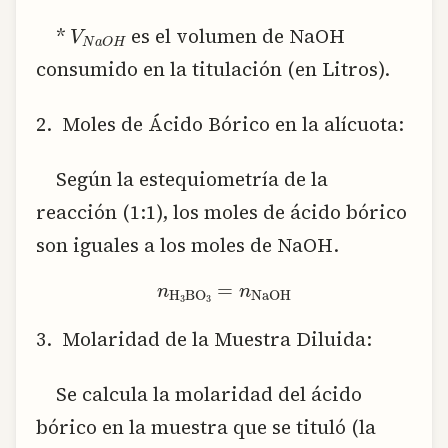
V
N
a
O
H
*
es el volumen de NaOH
consumido en la titulación (en Litros).
2. Moles de Ácido Bórico en la alícuota:
Según la estequiometría de la
reacción (1:1), los moles de ácido bórico
son iguales a los moles de NaOH.
n_{text{H}_3text{BO}_3} = n_{text{NaOH}}
3. Molaridad de la Muestra Diluida:
Se calcula la molaridad del ácido
bórico en la muestra que se tituló (la