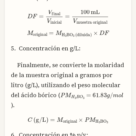
DF = frac{V_{text{final}}}{V_{text{inicial}}} = frac{100,text{mL}}{V_{text{muestra original}}}
M_{text{original}} = M_{text{H}_3text{BO}_3,(text{diluida})} times DF
5. Concentración en g/L:
Finalmente, se convierte la molaridad
de la muestra original a gramos por
litro (g/L), utilizando el peso molecular
P
M
H
3
B
O
3
=
61.83
g
/
m
o
l
del ácido bórico (
).
C,(text{g/L}) = M_{text{original}} times PM_{text{H}_3text{BO}_3}
6. Concentración en % p/v: