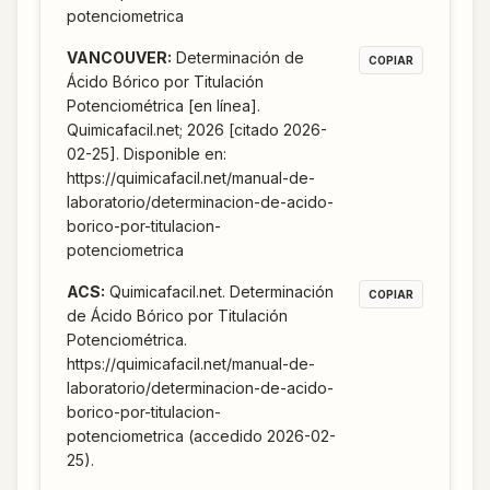
potenciometrica
VANCOUVER
:
Determinación de
COPIAR
Ácido Bórico por Titulación
Potenciométrica [en línea].
Quimicafacil.net; 2026 [citado 2026-
02-25]. Disponible en:
https://quimicafacil.net/manual-de-
laboratorio/determinacion-de-acido-
borico-por-titulacion-
potenciometrica
ACS
:
Quimicafacil.net. Determinación
COPIAR
de Ácido Bórico por Titulación
Potenciométrica.
https://quimicafacil.net/manual-de-
laboratorio/determinacion-de-acido-
borico-por-titulacion-
potenciometrica (accedido 2026-02-
25).