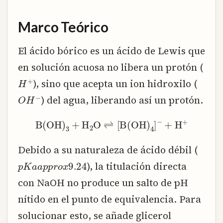
Marco Teórico
El ácido bórico es un ácido de Lewis que
en solución acuosa no libera un protón (
H
+
), sino que acepta un ion hidroxilo (
O
H
−
) del agua, liberando así un protón.
text{B(OH)}_3 + text{H}_2text{O} rightleftharpoons left[text{B(OH)}_4right]^- + text{H}^+
Debido a su naturaleza de ácido débil (
p
K
a
a
p
p
r
o
x
9.24
), la titulación directa
con NaOH no produce un salto de pH
nítido en el punto de equivalencia. Para
solucionar esto, se añade glicerol