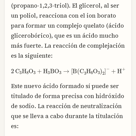
(propano-1,2,3-triol). El glicerol, al ser
un poliol, reacciona con el ion borato
para formar un complejo quelato (ácido
glicerobórico), que es un ácido mucho
más fuerte. La reacción de complejación
es la siguiente:
2,text{C}_3text{H}_8text{O}_3 + text{H}_3text{BO}_3 rightarrow left[text{B(C}_3text{H}_6text{O}_3text{)}_2right]^- + text{H}^+ + 3,text{H}_2
Este nuevo ácido formado sí puede ser
titulado de forma precisa con hidróxido
de sodio. La reacción de neutralización
que se lleva a cabo durante la titulación
es: