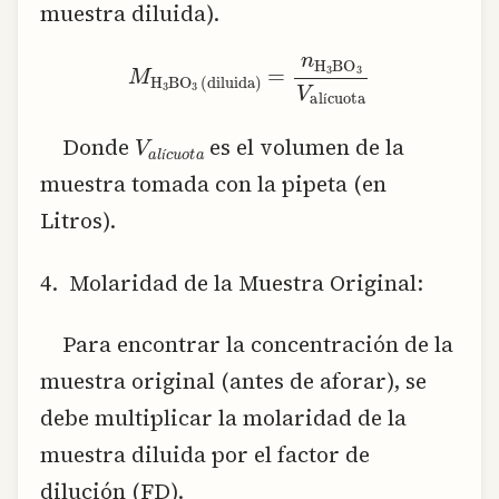
muestra diluida).
M_{text{H}_3text{BO}_3,(text{diluida})} = frac{n_{text{H}_3text{BO}_3}}{V_{text{alícuota}}}
í
V
a
l
í
c
u
o
t
a
í
Donde
es el volumen de la
í
í
muestra tomada con la pipeta (en
Litros).
4. Molaridad de la Muestra Original:
Para encontrar la concentración de la
muestra original (antes de aforar), se
debe multiplicar la molaridad de la
muestra diluida por el factor de
dilución (FD).