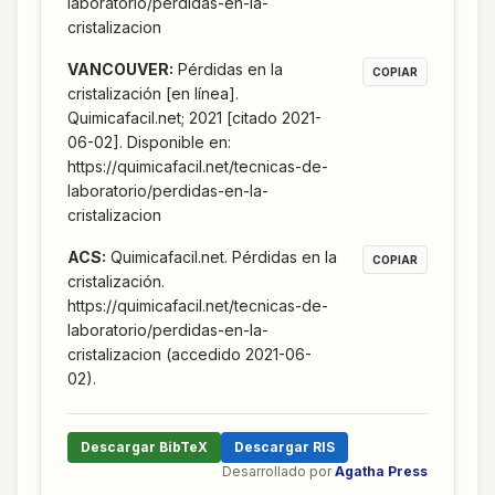
laboratorio/perdidas-en-la-
cristalizacion
VANCOUVER
:
Pérdidas en la
COPIAR
cristalización [en línea].
Quimicafacil.net; 2021 [citado 2021-
06-02]. Disponible en:
https://quimicafacil.net/tecnicas-de-
laboratorio/perdidas-en-la-
cristalizacion
ACS
:
Quimicafacil.net. Pérdidas en la
COPIAR
cristalización.
https://quimicafacil.net/tecnicas-de-
laboratorio/perdidas-en-la-
cristalizacion (accedido 2021-06-
02).
Descargar BibTeX
Descargar RIS
Desarrollado por
Agatha Press