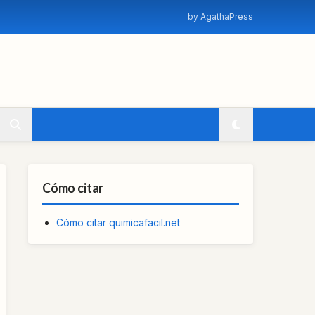
by AgathaPress
Cómo citar
Cómo citar quimicafacil.net