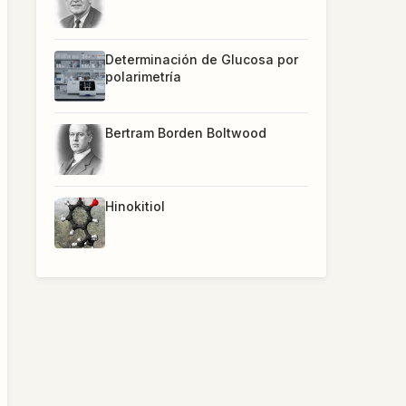
Determinación de Glucosa por
polarimetría
Bertram Borden Boltwood
Hinokitiol