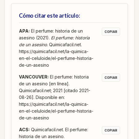
Cómo citar este artículo:
APA
:
El perfume: historia de un
COPIAR
asesino (2021).
El perfume: historia
de un asesino
. Quimicafacil.net.
https://quimicafacil.net/la-quimica-
en-el-celuloide/el-perfume-historia-
de-un-asesino
VANCOUVER
:
El perfume: historia
COPIAR
de un asesino [en línea].
Quimicafacil.net; 2021 [citado 2021-
08-26]. Disponible en:
https://quimicafacil.net/la-quimica-
en-el-celuloide/el-perfume-historia-
de-un-asesino
ACS
:
Quimicafacil.net. El perfume:
COPIAR
historia de un asesino.