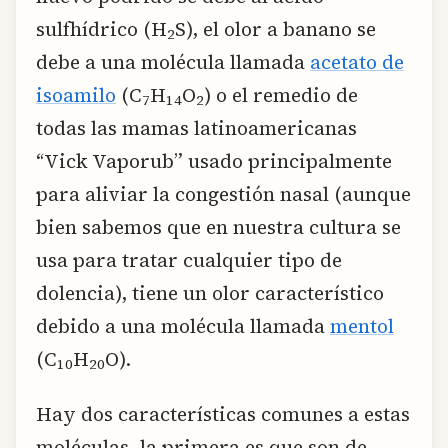
sulfhídrico (H
S), el olor a banano se
2
debe a una molécula llamada
acetato de
isoamilo
(C
H
O
) o el remedio de
7
14
2
todas las mamas latinoamericanas
“Vick Vaporub” usado principalmente
para aliviar la congestión nasal (aunque
bien sabemos que en nuestra cultura se
usa para tratar cualquier tipo de
dolencia), tiene un olor característico
debido a una molécula llamada
mentol
(C
H
O).
10
20
Hay dos características comunes a estas
moléculas, la primera es que son de