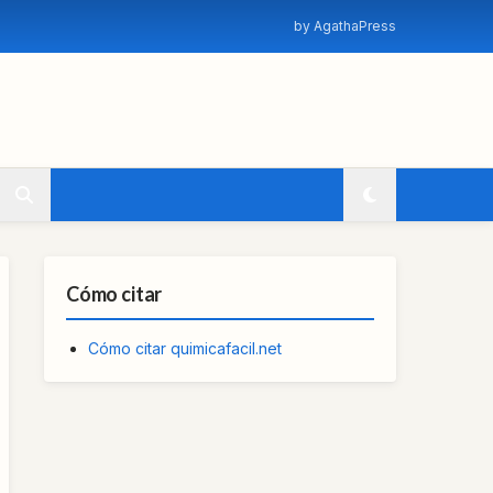
by AgathaPress
Cómo citar
Cómo citar quimicafacil.net