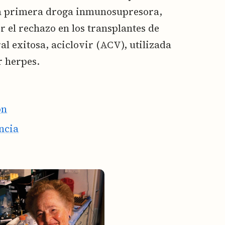
 la primera droga inmunosupresora,
r el rechazo en los transplantes de
l exitosa, aciclovir (ACV), utilizada
r herpes.
on
encia