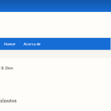
Humor
Acerca de
 B. Elion
inutos