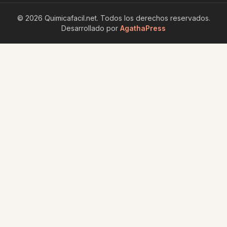
©
2026
Quimicafacil.net
. Todos los derechos reservados.
Desarrollado por
AgathaPress