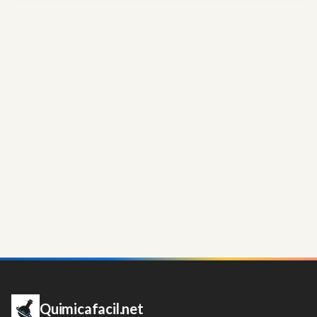
Quimicafacil.net