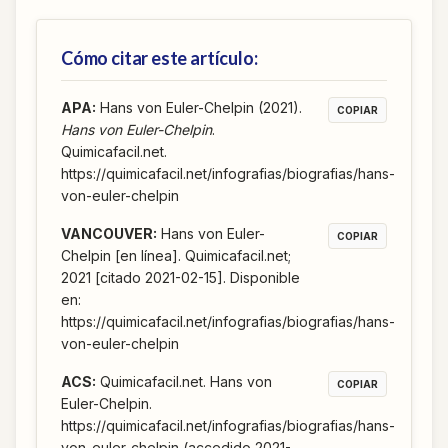
Cómo citar este artículo:
APA
:
Hans von Euler-Chelpin (2021).
COPIAR
Hans von Euler-Chelpin
.
Quimicafacil.net.
https://quimicafacil.net/infografias/biografias/hans-
von-euler-chelpin
VANCOUVER
:
Hans von Euler-
COPIAR
Chelpin [en línea]. Quimicafacil.net;
2021 [citado 2021-02-15]. Disponible
en:
https://quimicafacil.net/infografias/biografias/hans-
von-euler-chelpin
ACS
:
Quimicafacil.net. Hans von
COPIAR
Euler-Chelpin.
https://quimicafacil.net/infografias/biografias/hans-
von-euler-chelpin (accedido 2021-