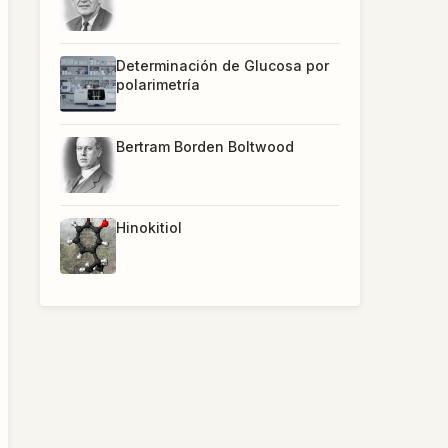
Determinación de Glucosa por
polarimetría
Bertram Borden Boltwood
Hinokitiol