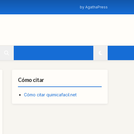
by AgathaPress
Cómo citar
Cómo citar quimicafacil.net