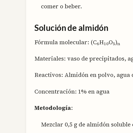
comer o beber.
Solución de almidón
Fórmula molecular: (C
H
O
)
6
10
5
n
Materiales: vaso de precipitados, a
Reactivos: Almidón en polvo, agua 
Concentración: 1% en agua
Metodología
:
Mezclar 0,5 g de almidón soluble