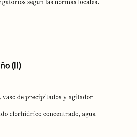
igatorios según las normas locales.
o (II)
a, vaso de precipitados y agitador
cido clorhídrico concentrado, agua