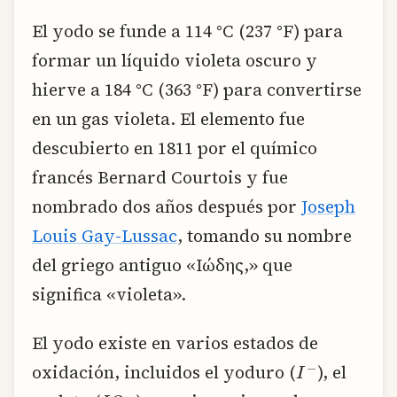
El yodo se funde a 114 °C (237 °F) para
formar un líquido violeta oscuro y
hierve a 184 °C (363 °F) para convertirse
en un gas violeta. El elemento fue
descubierto en 1811 por el químico
francés Bernard Courtois y fue
nombrado dos años después por
Joseph
Louis Gay-Lussac
, tomando su nombre
del griego antiguo «Ιώδης,» que
significa «violeta».
El yodo existe en varios estados de
I
−
oxidación, incluidos el yoduro (
), el
I
O
3
−