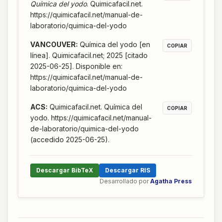
Química del yodo
. Quimicafacil.net.
https://quimicafacil.net/manual-de-
laboratorio/quimica-del-yodo
VANCOUVER
:
Química del yodo [en
COPIAR
línea]. Quimicafacil.net; 2025 [citado
2025-06-25]. Disponible en:
https://quimicafacil.net/manual-de-
laboratorio/quimica-del-yodo
ACS
:
Quimicafacil.net. Química del
COPIAR
yodo. https://quimicafacil.net/manual-
de-laboratorio/quimica-del-yodo
(accedido 2025-06-25).
Descargar BibTeX
Descargar RIS
Desarrollado por
Agatha Press