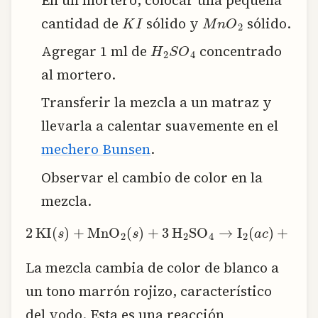
K
I
M
n
O
2
cantidad de
sólido y
sólido.
H
2
S
O
4
Agregar 1 ml de
concentrado
al mortero.
Transferir la mezcla a un matraz y
llevarla a calentar suavemente en el
mechero Bunsen
.
Observar el cambio de color en la
mezcla.
2,text{KI} (s) + text{MnO}_2 (s) + 3,text{H}_2text{SO}_4 rightarrow text{I}_2 (ac) + 2,text{KHSO}_4 + text{MnSO}_4 + 2,text{H}_2text{O}
La mezcla cambia de color de blanco a
un tono marrón rojizo, característico
del yodo. Esta es una reacción