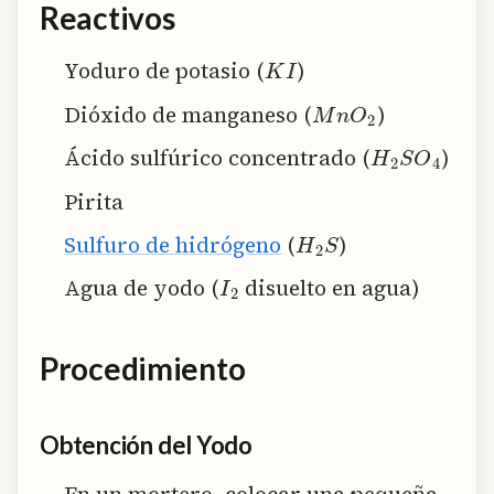
Reactivos
K
I
Yoduro de potasio (
)
M
n
O
2
Dióxido de manganeso (
)
H
2
S
O
4
Ácido sulfúrico concentrado (
)
Pirita
H
2
S
Sulfuro de hidrógeno
(
)
I
2
Agua de yodo (
disuelto en agua)
Procedimiento
Obtención del Yodo
En un mortero, colocar una pequeña