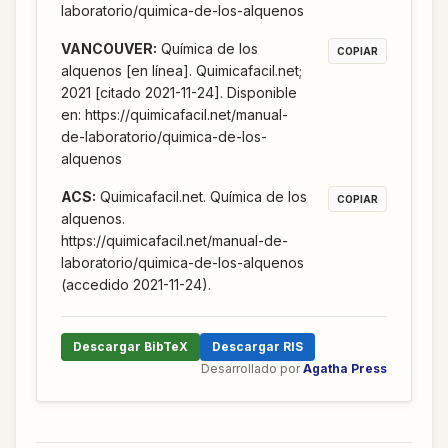
laboratorio/quimica-de-los-alquenos
VANCOUVER
:
Química de los
COPIAR
alquenos [en línea]. Quimicafacil.net;
2021 [citado 2021-11-24]. Disponible
en: https://quimicafacil.net/manual-
de-laboratorio/quimica-de-los-
alquenos
ACS
:
Quimicafacil.net. Química de los
COPIAR
alquenos.
https://quimicafacil.net/manual-de-
laboratorio/quimica-de-los-alquenos
(accedido 2021-11-24).
Descargar BibTeX
Descargar RIS
Desarrollado por
Agatha Press