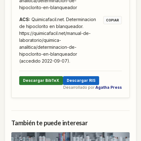
analitica/determinacion-de-
hipoclorito-en-blanqueador
ACS
:
Quimicafacil.net. Determinacion
COPIAR
de hipoclorito en blanqueador.
https://quimicafacil.net/manual-de-
laboratorio/quimica-
analitica/determinacion-de-
hipoclorito-en-blanqueador
(accedido 2022-09-07).
Descargar BibTeX
Descargar RIS
Desarrollado por
Agatha Press
También te puede interesar