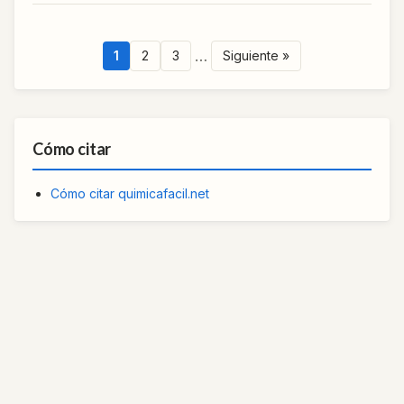
…
1
2
3
Siguiente »
Cómo citar
Cómo citar quimicafacil.net