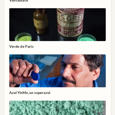
Vantablack
Verde de París
Azul YInMn, un superazul