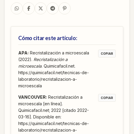
Cómo citar este artículo:
APA
:
Recristalización a microescala
COPIAR
(2022).
Recristalización a
microescala
. Quimicafacil.net.
https://quimicafacil.net/tecnicas-de-
laboratorio/recristalizacion-a-
microescala
VANCOUVER
:
Recristalización a
COPIAR
microescala [en línea].
Quimicafacil.net; 2022 [citado 2022-
03-16]. Disponible en:
https://quimicafacil.net/tecnicas-de-
laboratorio/recristalizacion-a-