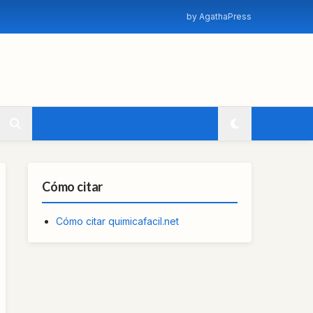
by AgathaPress
Cómo citar
Cómo citar quimicafacil.net