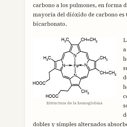
carbono a los pulmones, en forma 
mayoría del dióxido de carbono es 
bicarbonato.
L
a
h
s
d
h
c
Estructura de la hemoglobina
s
d
dobles y simples alternados absorbe