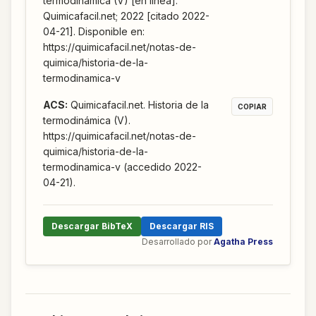
termodinámica (V) [en línea].
Quimicafacil.net; 2022 [citado 2022-
04-21]. Disponible en:
https://quimicafacil.net/notas-de-
quimica/historia-de-la-
termodinamica-v
ACS
:
Quimicafacil.net. Historia de la
COPIAR
termodinámica (V).
https://quimicafacil.net/notas-de-
quimica/historia-de-la-
termodinamica-v (accedido 2022-
04-21).
Descargar BibTeX
Descargar RIS
Desarrollado por
Agatha Press