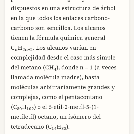
dispuestos en una estructura de árbol
en la que todos los enlaces carbono-
carbono son sencillos. Los alcanos
tienen la fórmula química general
C
H
. Los alcanos varían en
n
2n+2
complejidad desde el caso más simple
del metano (CH
), donde n = 1 (a veces
4
llamada molécula madre), hasta
moléculas arbitrariamente grandes y
complejas, como el pentacontano
(C
H
) o el 6-etil-2-metil-5-(1-
50
102
metiletil) octano, un isómero del
tetradecano (C
H
).
14
30