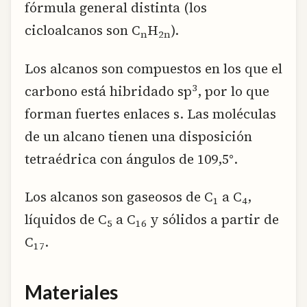
fórmula general distinta (los
cicloalcanos son C
H
).
n
2n
Los alcanos son compuestos en los que el
3
carbono está hibridado sp
, por lo que
forman fuertes enlaces s. Las moléculas
de un alcano tienen una disposición
tetraédrica con ángulos de 109,5°.
Los alcanos son gaseosos de C
a C
,
1
4
líquidos de C
a C
y sólidos a partir de
5
16
C
.
17
Materiales