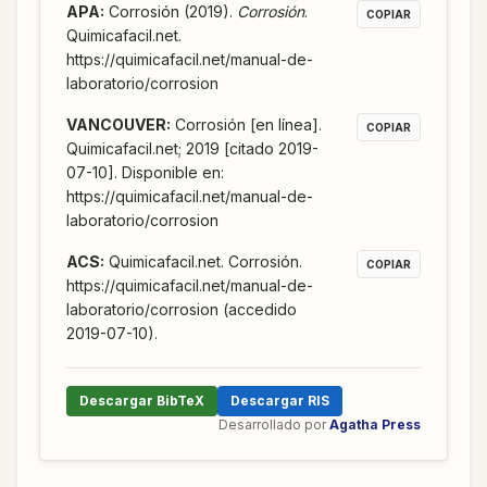
APA
:
Corrosión (2019).
Corrosión
.
COPIAR
Quimicafacil.net.
https://quimicafacil.net/manual-de-
laboratorio/corrosion
VANCOUVER
:
Corrosión [en línea].
COPIAR
Quimicafacil.net; 2019 [citado 2019-
07-10]. Disponible en:
https://quimicafacil.net/manual-de-
laboratorio/corrosion
ACS
:
Quimicafacil.net. Corrosión.
COPIAR
https://quimicafacil.net/manual-de-
laboratorio/corrosion (accedido
2019-07-10).
Descargar BibTeX
Descargar RIS
Desarrollado por
Agatha Press