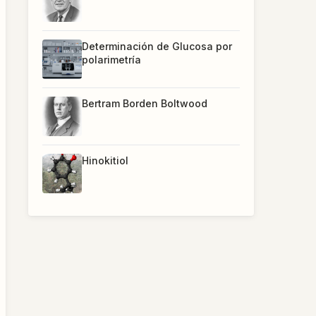
Determinación de Glucosa por
polarimetría
Bertram Borden Boltwood
Hinokitiol