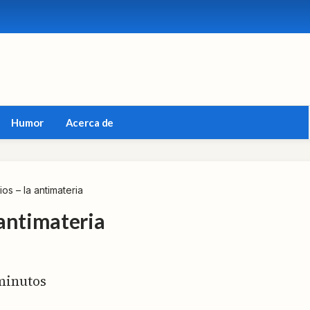
Humor
Acerca de
s – la antimateria
antimateria
inutos