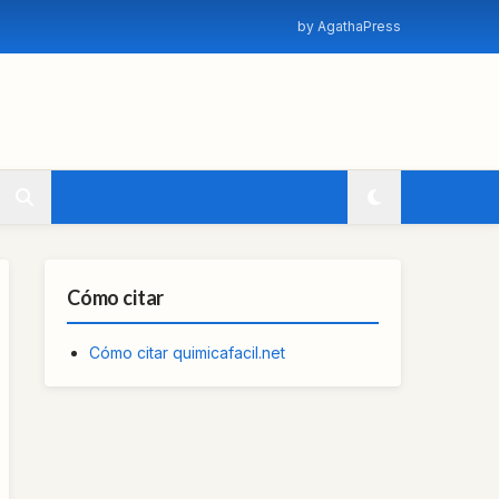
by AgathaPress
Cómo citar
Cómo citar quimicafacil.net