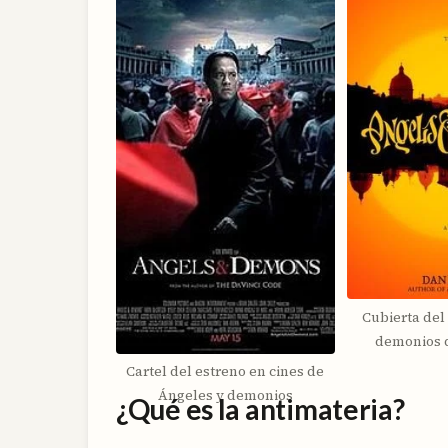
Cubierta del
demonios 
Cartel del estreno en cines de
Ángeles y demonios
¿Qué es la antimateria?