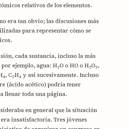
tómicos relativos de los elementos.
no era tan obvio; las discusiones más
ilizadas para representar cómo se
icos.
ión, cada sustancia, incluso la más
, por ejemplo, agua: H
O o HO o H
O
,
2
2
2
CH
, C
H
y asi sucesivamente. Incluso
4
2
4
e (ácido acético) podría tener
a llenar toda una página.
nsideraba en general que la situación
 era insatisfactoria. Tres jóvenes
niciativa de organizar un congreso en