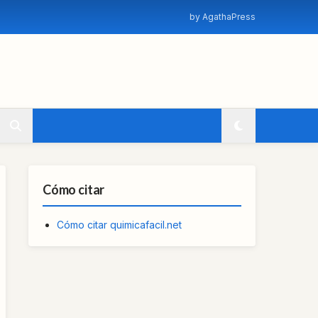
by AgathaPress
Cómo citar
Cómo citar quimicafacil.net