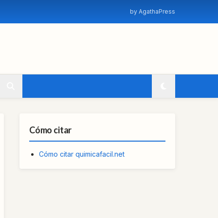
by AgathaPress
Cómo citar
Cómo citar quimicafacil.net