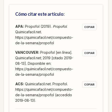
Cómo citar este artículo:
APA
:
Propofol (2019).
Propofol
.
COPIAR
Quimicafacil.net.
https://quimicafacil.net/compuesto-
de-la-semana/propofol
VANCOUVER
:
Propofol [en línea].
COPIAR
Quimicafacil.net; 2019 [citado 2019-
08-13]. Disponible en:
https://quimicafacil.net/compuesto-
de-la-semana/propofol
ACS
:
Quimicafacil.net. Propofol.
COPIAR
https://quimicafacil.net/compuesto-
de-la-semana/propofol (accedido
2019-08-13).