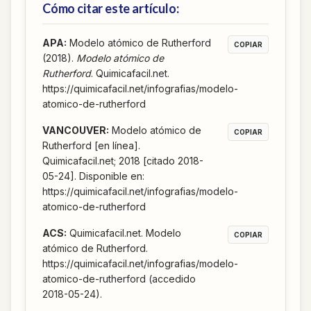
Cómo citar este artículo:
APA
:
Modelo atómico de Rutherford
COPIAR
(2018).
Modelo atómico de
Rutherford
. Quimicafacil.net.
https://quimicafacil.net/infografias/modelo-
atomico-de-rutherford
VANCOUVER
:
Modelo atómico de
COPIAR
Rutherford [en línea].
Quimicafacil.net; 2018 [citado 2018-
05-24]. Disponible en:
https://quimicafacil.net/infografias/modelo-
atomico-de-rutherford
ACS
:
Quimicafacil.net. Modelo
COPIAR
atómico de Rutherford.
https://quimicafacil.net/infografias/modelo-
atomico-de-rutherford (accedido
2018-05-24).