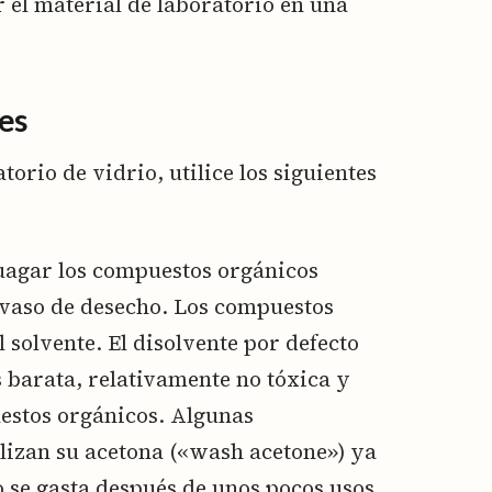
r el material de laboratorio en una
es
torio de vidrio, utilice los siguientes
juagar los compuestos orgánicos
n vaso de desecho. Los compuestos
 solvente. El disolvente por defecto
s barata, relativamente no tóxica y
estos orgánicos. Algunas
ilizan su acetona («wash acetone») ya
o se gasta después de unos pocos usos.