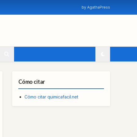
by AgathaPress
Cómo citar
Cómo citar quimicafacil.net