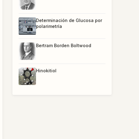
Determinación de Glucosa por
polarimetría
Bertram Borden Boltwood
Hinokitiol