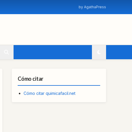
by AgathaPress
Cómo citar
Cómo citar quimicafacil.net