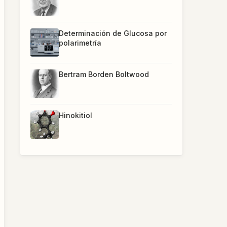
Determinación de Glucosa por
polarimetría
Bertram Borden Boltwood
Hinokitiol