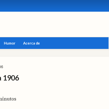
Humor
Acerca de
06
a 1906
inutos