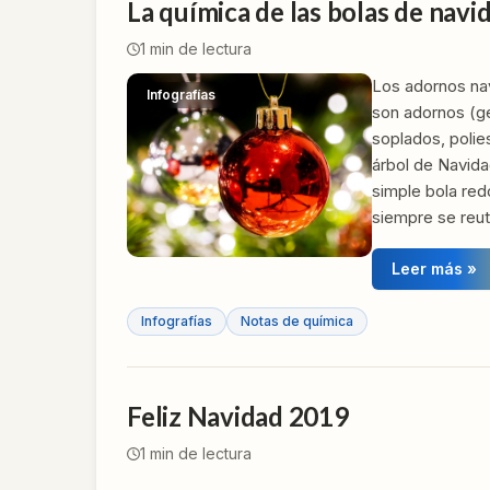
La química de las bolas de navi
1
min de lectura
Los adornos na
Infografías
son adornos (ge
soplados, polie
árbol de Navid
simple bola red
siempre se reut
Leer más »
Infografías
Notas de química
Feliz Navidad 2019
1
min de lectura