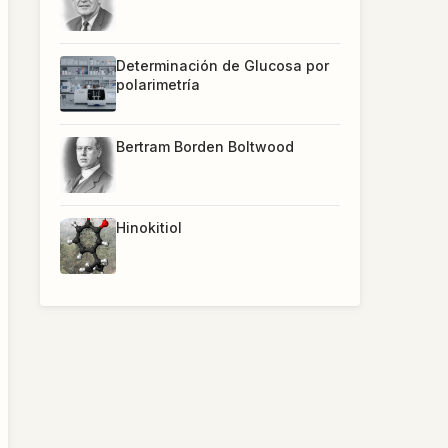
Determinación de Glucosa por
polarimetría
Bertram Borden Boltwood
Hinokitiol