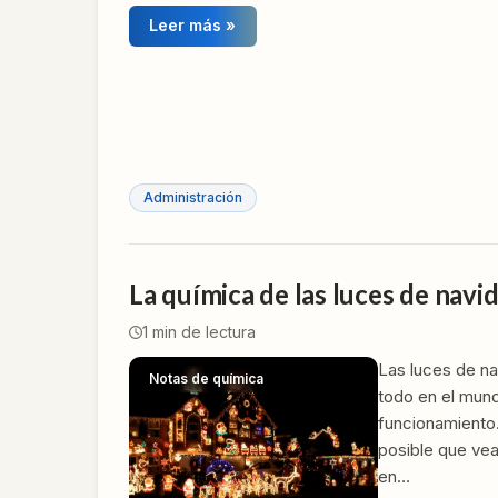
Leer más »
Administración
La química de las luces de navi
1
min de lectura
Las luces de na
Notas de química
todo en el mund
funcionamiento
posible que vea
en…