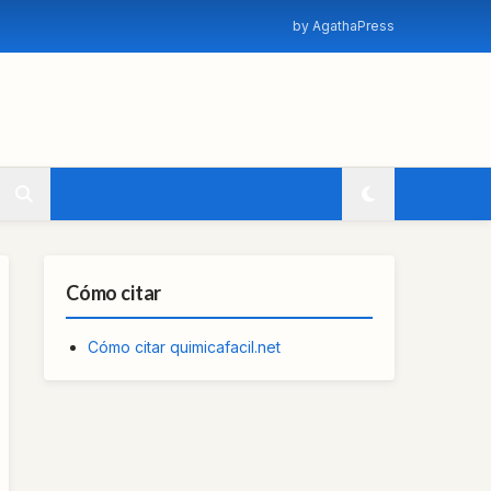
by AgathaPress
Cómo citar
Cómo citar quimicafacil.net