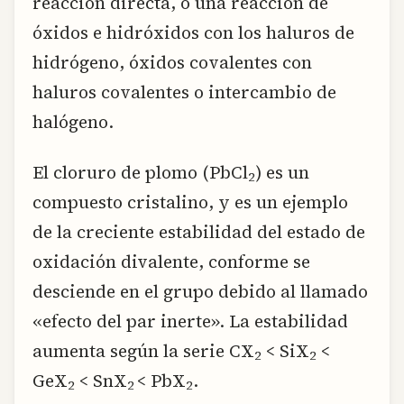
reacción directa, o una reacción de
óxidos e hidróxidos con los haluros de
hidrógeno, óxidos covalentes con
haluros covalentes o intercambio de
halógeno.
El cloruro de plomo (PbCl
) es un
2
compuesto cristalino, y es un ejemplo
de la creciente estabilidad del estado de
oxidación divalente, conforme se
desciende en el grupo debido al llamado
«efecto del par inerte». La estabilidad
aumenta según la serie CX
< SiX
<
2
2
GeX
< SnX
< PbX
.
2
2
2