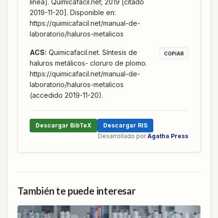
línea]. Quimicafacil.net; 2019 [citado
2019-11-20]. Disponible en:
https://quimicafacil.net/manual-de-
laboratorio/haluros-metalicos
ACS
:
Quimicafacil.net. Síntesis de
COPIAR
haluros metálicos- cloruro de plomo.
https://quimicafacil.net/manual-de-
laboratorio/haluros-metalicos
(accedido 2019-11-20).
Descargar BibTeX
Descargar RIS
Desarrollado por
Agatha Press
También te puede interesar