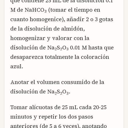
que contiene 25 mL de la disolución 0.1
M de NaHCO
(tomar el tiempo en
3
cuanto homogenice), añadir 2 o 3 gotas
de la disolución de almidón,
homogenizar y valorar con la
disolución de Na
S
O
0.01 M hasta que
2
2
3
desaparezca totalmente la coloración
azul.
Anotar el volumen consumido de la
disolución de Na
S
O
.
2
2
3
Tomar alícuotas de 25 mL cada 20-25
minutos y repetir los dos pasos
anteriores (de 5 a 6 veces), anotando