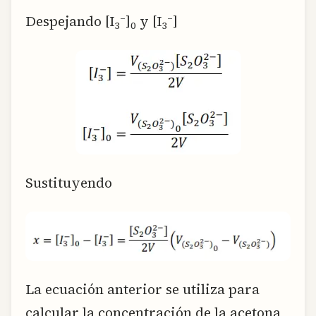
–
–
Despejando [I
]
y [I
]
3
0
3
Sustituyendo
La ecuación anterior se utiliza para
calcular la concentración de la acetona