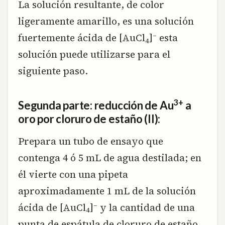
La solución resultante, de color
ligeramente amarillo, es una solución
–
fuertemente ácida de [AuCl
]
esta
4
solución puede utilizarse para el
siguiente paso.
3+
Segunda parte: reducción de Au
a
oro por cloruro de estaño (II):
Prepara un tubo de ensayo que
contenga 4 ó 5 mL de agua destilada; en
él vierte con una pipeta
aproximadamente 1 mL de la solución
–
ácida de [AuCl
]
y la cantidad de una
4
punta de espátula de cloruro de estaño