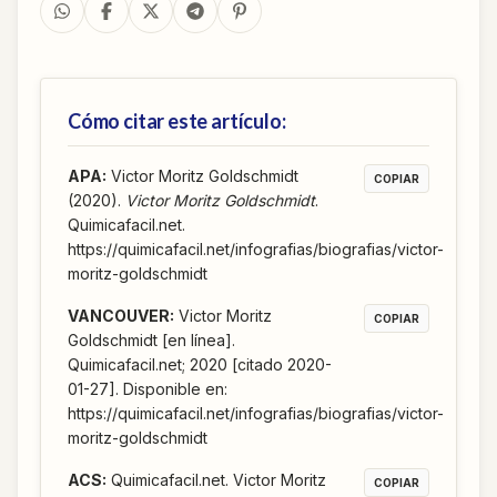
Cómo citar este artículo:
APA
:
Victor Moritz Goldschmidt
COPIAR
(2020).
Victor Moritz Goldschmidt
.
Quimicafacil.net.
https://quimicafacil.net/infografias/biografias/victor-
moritz-goldschmidt
VANCOUVER
:
Victor Moritz
COPIAR
Goldschmidt [en línea].
Quimicafacil.net; 2020 [citado 2020-
01-27]. Disponible en:
https://quimicafacil.net/infografias/biografias/victor-
moritz-goldschmidt
ACS
:
Quimicafacil.net. Victor Moritz
COPIAR