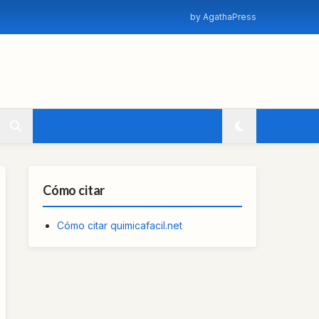
by AgathaPress
Cómo citar
Cómo citar quimicafacil.net