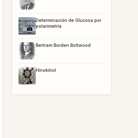
Determinación de Glucosa por
polarimetría
Bertram Borden Boltwood
Hinokitiol